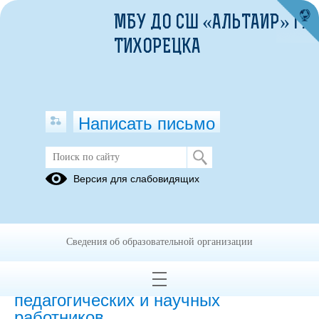
МБУ ДО СШ «АЛЬТАИР» Г.
ТИХОРЕЦКА
Написать письмо
Версия для слабовидящих
Численность иностранных
обучающихся по основным и
дополнительным образовательным
программам
Сведения об образовательной организации
Численность иностранных
педагогических и научных
работников