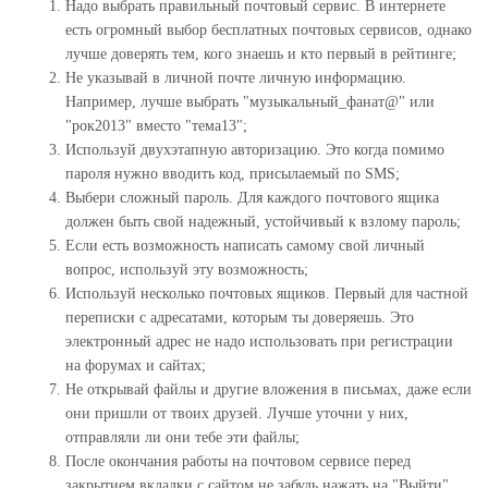
Надо выбрать правильный почтовый сервис. В интернете
есть огромный выбор бесплатных почтовых сервисов, однако
лучше доверять тем, кого знаешь и кто первый в рейтинге;
Не указывай в личной почте личную информацию.
Например, лучше выбрать "музыкальный_фанат@" или
"рок2013" вместо "тема13";
Используй двухэтапную авторизацию. Это когда помимо
пароля нужно вводить код, присылаемый по SMS;
Выбери сложный пароль. Для каждого почтового ящика
должен быть свой надежный, устойчивый к взлому пароль;
Если есть возможность написать самому свой личный
вопрос, используй эту возможность;
Используй несколько почтовых ящиков. Первый для частной
переписки с адресатами, которым ты доверяешь. Это
электронный адрес не надо использовать при регистрации
на форумах и сайтах;
Не открывай файлы и другие вложения в письмах, даже если
они пришли от твоих друзей. Лучше уточни у них,
отправляли ли они тебе эти файлы;
После окончания работы на почтовом сервисе перед
закрытием вкладки с сайтом не забудь нажать на "Выйти".