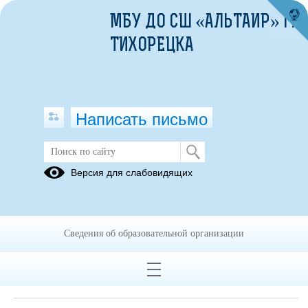
МБУ ДО СШ «АЛЬТАИР» Г.
ТИХОРЕЦКА
Написать письмо
Версия для слабовидящих
Локальные нормативные акты в
сфере обеспечения
информационной безопасности
обучающихся
Сведения об образовательной организации
Нормативное регулирование