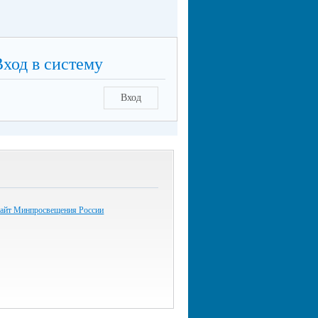
Вход в систему
Вход
айт Минпросвещения России