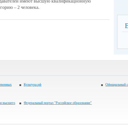
одавателей имеют высшую квалификационную
егорию – 2
человека.
ственных
Культура.рф
Официальный с
 и высшего
Федеральный портал "Российское образование"