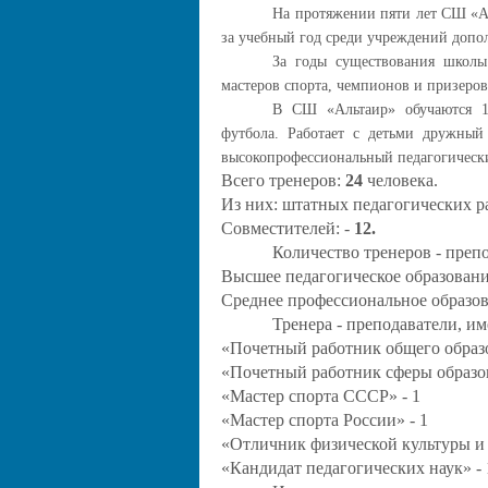
На протяжении пяти лет СШ «Ал
за учебный год среди учреждений допол
За годы существования школы
мастеров спорта, чемпионов и призеров
В СШ «Альтаир» обучаются 13
футбола. Работает с детьми дружны
высокопрофессиональный педагогический
Всего тренеров:
24
человека.
Из них: штатных педагогических р
Совместителей: -
12.
Количество тренеров - преп
Высшее педагогическое образовани
Среднее профессиональное образов
Тренера - преподаватели, и
«Почетный работник общего образ
«Почетный работник сферы образо
«Мастер спорта СССР» - 1
«Мастер спорта России» - 1
«Отличник физической культуры и 
«Кандидат педагогических наук» - 