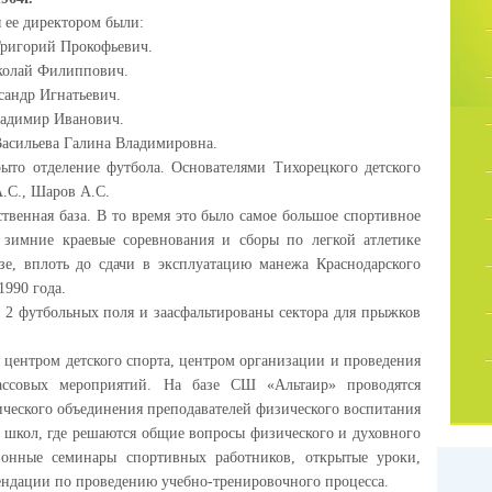
 ее директором были:
ригорий Прокофьевич.
иколай Филиппович.
сандр Игнатьевич.
адимир Иванович.
асильева Галина Владимировна.
о отделение футбола. Основателями Тихорецкого детского
.С., Шаров А.С.
твенная база. В то время это было самое большое спортивное
 зимние краевые соревнования и сборы по легкой атлетике
е, вплоть до сдачи в эксплуатацию манежа Краснодарского
1990 года.
2 футбольных поля и заасфальтированы сектора для прыжков
 центром детского спорта, центром организации и проведения
ассовых мероприятий. На базе СШ «Альтаир» проводятся
ического объединения преподавателей физического воспитания
 школ, где решаются общие вопросы физического и духовного
йонные семинары спортивных работников, открытые уроки,
ендации по проведению учебно-тренировочного процесса.