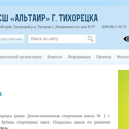
СШ «АЛЬТАИР» Г. ТИХОРЕЦКА
ий край, Тихорецкий р-н, Тихорецк г, Ляпидевского ул, дом № 97
8(86196) 5-10-31
сать письмо
овательной организации
Новости
Информация
Проекты
Фотоа
а
рецка (ранее Детско-юношеская спортивная школа №
1 г
.
а Кубани спортивных школ. Открылась школа по решению
964г.