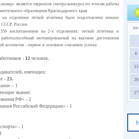
ьтаир» является лауреатом смотра-конкурса по итогам работы
нительного образования Краснодарского края.
 на отделении легкой атлетики было подготовлено немало
 СССР, России.
пн
50 воспитанников на 2-х отделениях: легкой атлетики и
й работоспособный мотивированный на высокие достижения
 коллектив - первое и основное слагаемое успеха.
6
аботников -
12
человек.
13
одавателей, имеющих:
е -
23.
20
ание – 1
меющие звание:
27
ования РФ» - 2
вания Российской Федерации» - 1
Н
спорта» - 1
1