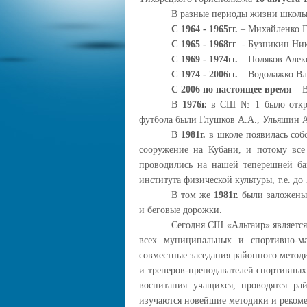
В разные периоды жизни школы
С 1964 - 1965гг.
– Михайленко Г
С 1965 - 1968гг
. - Бузникин Н
С 1969 - 1974гг.
– Поляков Алек
С 1974 - 2006гг.
– Водолажко Вл
С 2006 по настоящее время
– В
В
1976г.
в СШ № 1 было открыт
футбола были Глушков А.А., Ульяшин А
В
1981г.
в школе появилась собс
сооружение на Кубани, и потому все
проводились на нашей теперешней баз
института физической культуры, т.е. до 
В том же
1981г.
были заложены 
и беговые дорожки.
Сегодня СШ «Альтаир» является
всех муниципальных и спортивно-м
совместные заседания районного метод
и тренеров-преподавателей спортивных
воспитания учащихся, проводятся ра
изучаются новейшие методики и реком