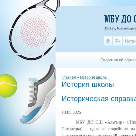
МБУ ДО 
352125, Краснодарск
Напи
Сведения об образ
Главная
»
История школы
История школы
Историческая справк
13.05.2025
МБУ ДО СШ «Альтаир» г.Тихо
Тихорецка) – одна из старейших н
Тихорецкого горисполкома
10 августа 1